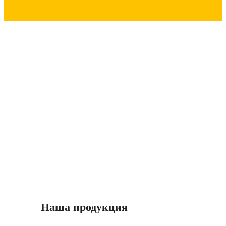
Все права защищены. Копирование материалов
допускается только при наличии активной ссылки на
krovlya100.ua
Наша продукция