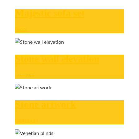
Majestic sofa set
decor
Stone wall elevation
exteriors
Stone artwork
balustrade