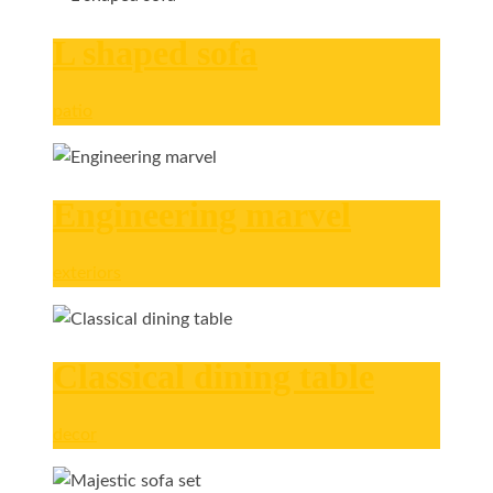
L shaped sofa
patio
Engineering marvel
exteriors
Classical dining table
decor