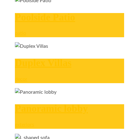
Poolside Patio
patio
Duplex Villas
decor
Panoramic lobby
exteriors