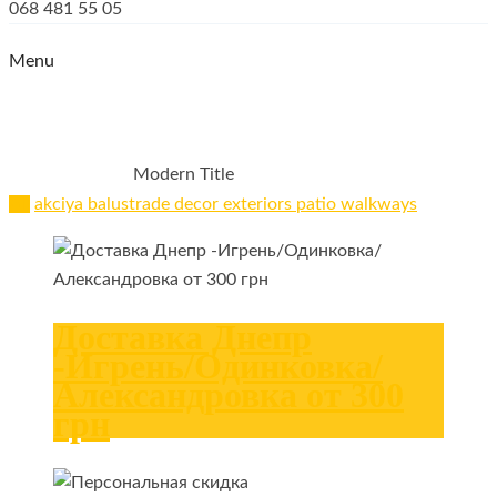
068 481 55 05
Menu
MODERN TITLE
Modern Title
HOME
GALLERY
All
akciya
balustrade
decor
exteriors
patio
walkways
Доставка Днепр
-Игрень/Одинковка/
Александровка от 300
грн