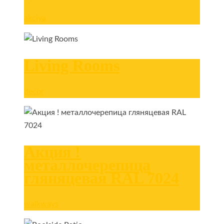
akciya
Living Rooms
decor
Акция !
металлочерепица
гляняцевая RAL 7024
walkways