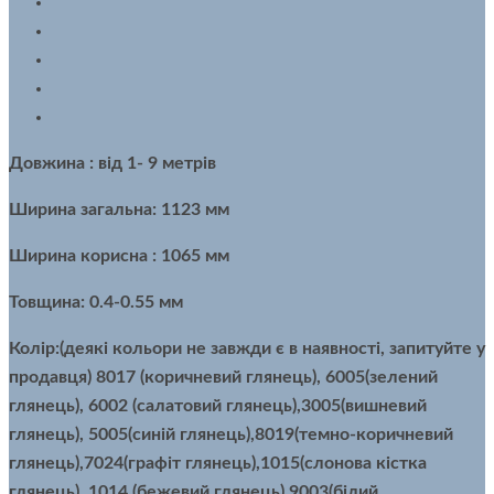
Довжина : від 1- 9 метрів
Ширина загальна: 1123 мм
Ширина корисна : 1065 мм
Товщина: 0.4-0.55 мм
Колір:(деякі кольори не завжди є в наявності, запитуйте у
продавця) 8017 (коричневий глянець), 6005(зелений
глянець), 6002 (салатовий глянець),3005(вишневий
глянець), 5005(синій глянець),8019(темно-коричневий
глянець),7024(графіт глянець),1015(слонова кістка
глянець), 1014 (бежевий глянець),9003(білий