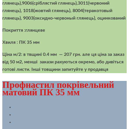
глянець),9006(сріблястий глянець),3011(червоний
глянець), 1018(жовтий глянець), 8004(теракотовый
глянець), 9003(оксидно-червоный глянець), оцинкований
Покриття :глянцеве
Хвиля : ПК 35 мм
Ціна м/2:
в твщині 0.4 мм — 207 грн. але ця ціна за заказ
від 50 м2, менші закази рахуються окремо, або дивіться
готові листи. Інші товщини запитуйте у продавця
Профнастил покрівельний
матовий ПК 35 мм