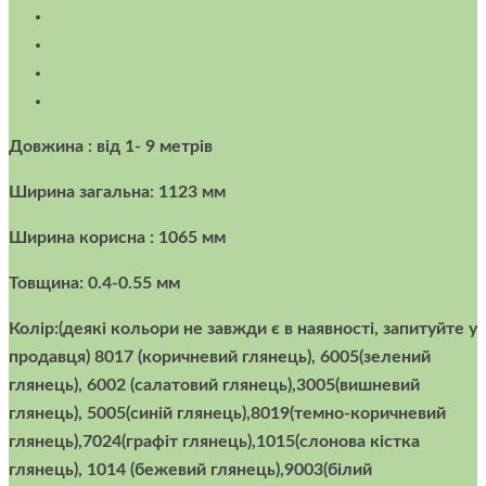
Довжина : від 1- 9 метрів
Ширина загальна: 1123 мм
Ширина корисна : 1065 мм
Товщина: 0.4-0.55 мм
Колір:(деякі кольори не завжди є в наявності, запитуйте у
продавця) 8017 (коричневий глянець), 6005(зелений
глянець), 6002 (салатовий глянець),3005(вишневий
глянець), 5005(синій глянець),8019(темно-коричневий
глянець),7024(графіт глянець),1015(слонова кістка
глянець), 1014 (бежевий глянець),9003(білий