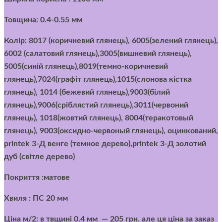
Товщина: 0.4-0.55 мм
Колір: 8017 (коричневий глянець), 6005(зелений глянець),
6002 (салатовий глянець),3005(вишневий глянець),
5005(синій глянець),8019(темно-коричневий
глянець),7024(графіт глянець),1015(слонова кістка
глянець), 1014 (бежевий глянець),9003(білий
глянець),9006(сріблястий глянець),3011(червоний
глянець), 1018(жовтий глянець), 8004(теракотовый
глянець), 9003(оксидно-червоный глянець), оцинкований,
printek 3-Д венге (темное дерево),printek 3-Д золотий
дуб (світле дерево)
Покриття :матове
Хвиля : ПС 20 мм
Ціна м/2:
в твщині 0.4 мм — 205 грн. але ця ціна за заказ