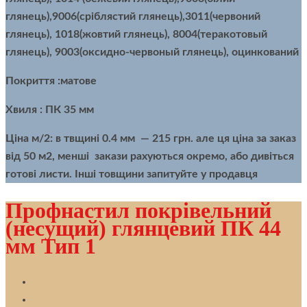
глянець),9006(сріблястий глянець),3011(червоний
глянець), 1018(жовтий глянець), 8004(теракотовый
глянець), 9003(оксидно-червоный глянець), оцинкований
Покриття :матове
Хвиля : ПК 35 мм
Ціна м/2:
в твщині 0.4 мм — 215 грн. але ця ціна за заказ
від 50 м2, менші закази рахуються окремо, або дивіться
готові листи. Інші товщини запитуйте у продавця
Профнастил покрівельний
(несущий) глянцевий ПК 44
мм Тип 1