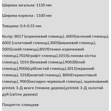
Ширина загальна: 1150 мм
Ширина корисна : 1100 мм
Товщина: 0.4-0.55 мм
Колір: 8017 (коричневий глянець), 6005(зелений глянець),
6002 (салатовий глянець),3005(вишневий глянець),
5005(синій глянець),8019(темно-коричневий
глянець),7024(графіт глянець),1015(слонова кістка
глянець), 1014 (бежевий глянець),9003(білий
глянець),9006(сріблястий глянець),3011(червоний
глянець), 1018(жовтий глянець), 8004(теракотовый
глянець), 9003(оксидно-червоный глянець), оцинкований,
printek 3-Д венге (темное дерево),printek 3-Д золотий
дуб (світле дерево)
Покриття :глянцеве