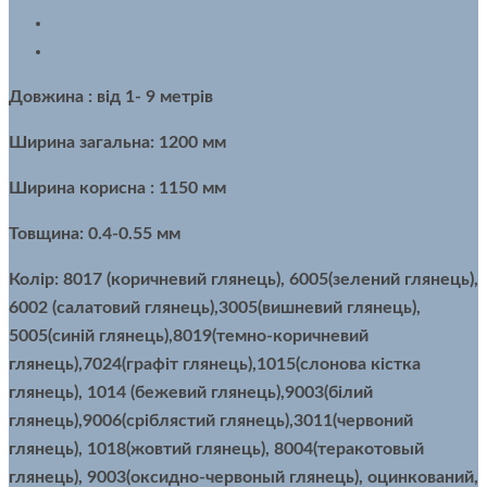
Довжина : від 1- 9 метрів
Ширина загальна: 1200 мм
Ширина корисна : 1150 мм
Товщина: 0.4-0.55 мм
Колір: 8017 (коричневий глянець), 6005(зелений глянець),
6002 (салатовий глянець),3005(вишневий глянець),
5005(синій глянець),8019(темно-коричневий
глянець),7024(графіт глянець),1015(слонова кістка
глянець), 1014 (бежевий глянець),9003(білий
глянець),9006(сріблястий глянець),3011(червоний
глянець), 1018(жовтий глянець), 8004(теракотовый
глянець), 9003(оксидно-червоный глянець), оцинкований,