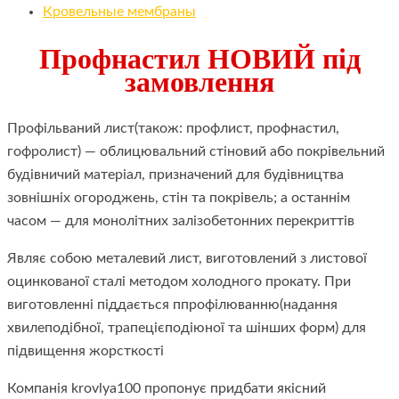
Кровельные мембраны
Профнастил НОВИЙ під
замовлення
Профільваний лист(також: профлист, профнастил,
гофролист) — облицювальний стіновий або покрівельний
будівничий матеріал, призначений для будівництва
зовнішніх огороджень, стін та покрівель; а останнім
часом — для монолітних залізобетонних перекриттів
Являє собою металевий лист, виготовлений з листової
оцинкованої сталі методом холодного прокату. При
виготовленні піддається ппрофілюванню(надання
хвилеподібної, трапецієподіюної та шінших форм) для
підвищення жорсткості
Компанія krovlya100 пропонує придбати якісний