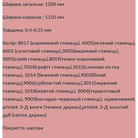
Ширина загальна: 1200 мм
Ширина корисна : 1150 мм
Товщина: 0.4-0.55 мм
Колір: 8017 (коричневий глянець), 6005(зелений глянець),
6002 (салатовий глянець),3005(вишневий глянець),
5005(синій глянець),8019(темно-коричневий
глянець),7024(графіт глянець),1015(слонова кістка
глянець), 1014 (бежевий глянець),9003(білий
глянець),9006(сріблястий глянець),3011(червоний
глянець), 1018(жовтий глянець), 8004(теракотовый
глянець), 9003(оксидно-червоный глянець), оцинкований,
printek 3-Д венге (темное дерево),printek 3-Д золотий
дуб (світле дерево)
Покриття :матове