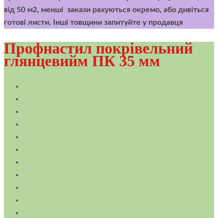
від 50 м2, менші закази рахуються окремо, або дивіться
готові листи. Інші товщини запитуйте у продавця
Профнастил покрівельний
глянцевийм ПК 35 мм