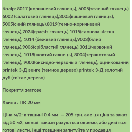
Колір: 8017 (коричневий глянець), 6005(зелений глянець),
6002 (салатовий глянець),3005(вишневий глянець),
5005(синій глянець),8019(темно-коричневий
глянець),7024(графіт глянець),1015(слонова кістка
глянець), 1014 (бежевий глянець),9003(білий
глянець),9006(сріблястий глянець),3011(червоний
глянець), 1018(жовтий глянець), 8004(теракотовый
глянець), 9003(оксидно-червоный глянець), оцинкований,
printek 3-Д венге (темное дерево),printek 3-Д золотий
дуб (світле дерево)
Покриття :матове
Хвиля : ПК 20 мм
Ціна м/2:
в твщині 0.4 мм — 205 грн. але ця ціна за заказ
від 50 м2, менші закази рахуються окремо, або дивіться
готові листи. Інші товщини запитуйте у продавця