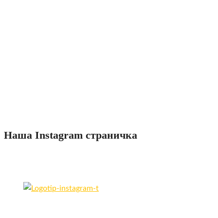
Перфорированный профнастил
Фасадные кассеты
Штакетный забор (евроштакетник)
Профнастил под дерево/камень
Комплектующие для забора
Комплектующие для кровли
Кровельные мембраны
Наша Instagram страничка