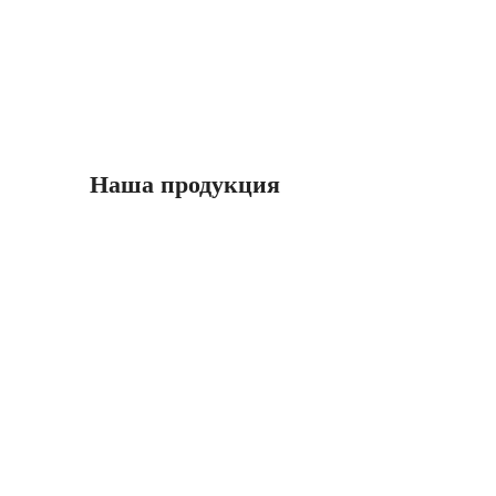
Наша продукция
Металлочерепица Монтеррей (Monterrey)
Профнастил НОВЫЙ в наличии
Профнастил НОВЫЙ под заказ
Профнастил НЕКОНДИЦИЯ
Саморезы
Водосточная система
Металлосайдинг Блок Хаус