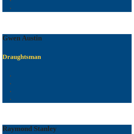
Gwen Austin
Draughtsman
Raymond Stanley