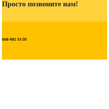
Просто позвоните нам!
068 481 55 05
Все права защищены. Копирование материалов
допускается только при наличии активной ссылки на
krovlya100.ua